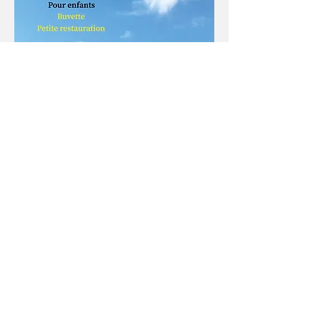
Afficher plus
Partager cet événement
Didier GRANGE
didiergrange38@gmail.com